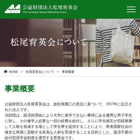
HOME
松尾育英会について
事業概要
事業概要
公益財団法人松尾育英会は、故松尾國三の意志に基づいて、1957年に設立さ
れた法人です。
当財団は、経済的理由により大学に進学できない事情にある優秀な男子学生
に対し、その修学上必要な一切の経費を給付し、さらに学生相互が切磋琢磨
して人格を形成する場として学生寮を提供することにより、将来国家社会の
健全な発展に貢献する有為な人材を育成することを目的とした、返済不要の
給付型奨学金制度を運営する育英会です。