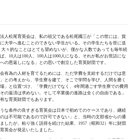
法人松尾育英会は、私の祖父である松尾國三が「この世には、貧
に大学へ進むことのできない学生がいる。その学生たちを世に送
 大々的なことはとても望めないが、僅かな人数であっても毎年続
ば、10人は100人、100人は1000人になる。それが私がお世話にな
への恩返しになる」との思いで創立した育英財団です。
会有為の人材を育てるためには、ただ学費を支給するだけでは意
」との考えから、学生寮を建て、そこで学問を学び、人間を磨く
場」と位置づけ、「学費だけでなく、4年間過ごす学生寮での費用
その返済は求めない。そして卒業後の進路は全くの自由である」
有な育英財団でもあります。
うな条件の良すぎる育英会は日本で初めてのケースであり、継続
のは不可能であるので許可できない」と、当時の文部省からの通
ましたが、粘り強く説得を続けた結果、1957（昭和32）年に財団
育英会が発足いたしました。