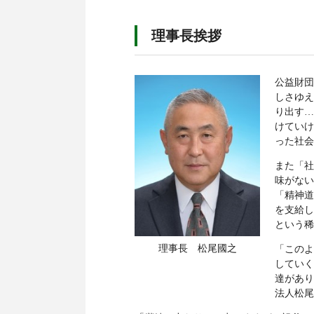
理事長挨拶
公益財団
しさゆえ
り出す…
けていけ
った社会
また「社
味がない
「精神道
を支給し
という稀
理事長 松尾國之
「このよ
していく
達があり
法人松尾