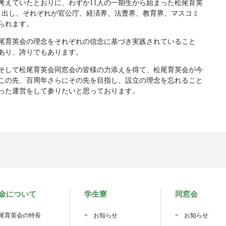
考えていたとおりに、わずか11人の一期生から始まった松尾育英
送り出し、それぞれが官公庁、経済界、法曹界、教育界、マスコミ
られます。
尾育英会の理念をそれぞれの信念に基づき実践されていること
あり、誇りでもあります。
そして松尾育英会同窓会の皆様の力添えを得て、松尾育英会が今
この先、百周年さらにその先を目指し、設立の理念を忘れること
った運営をして参りたいと思っております。
金について
学生寮
同窓会
尾育英会の特長
お知らせ
お知らせ