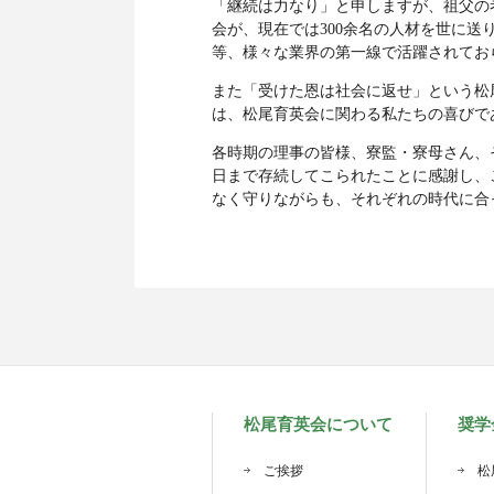
「継続は力なり」と申しますが、祖父の
会が、現在では300余名の人材を世に
等、様々な業界の第一線で活躍されてお
また「受けた恩は社会に返せ」という松
は、松尾育英会に関わる私たちの喜びで
各時期の理事の皆様、寮監・寮母さん、
日まで存続してこられたことに感謝し、
なく守りながらも、それぞれの時代に合
松尾育英会について
奨学
ご挨拶
松